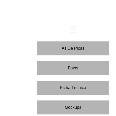
As De Picas
Fotos
Ficha Técnica
Mockups